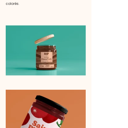
colorés.
DRING - DRING